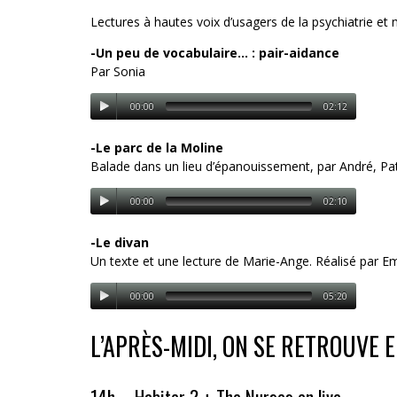
Lectures à hautes voix d’usagers de la psychiatrie et
-Un peu de vocabulaire… : pair-aidance
Par Sonia
00:00
02:12
-Le parc de la Moline
Balade dans un lieu d’épanouissement, par André, Pat
00:00
02:10
-Le divan
Un texte et une lecture de Marie-Ange. Réalisé par 
00:00
05:20
L’APRÈS-MIDI, ON SE RETROUVE 
14h – Habiter ? + The Nurses en live