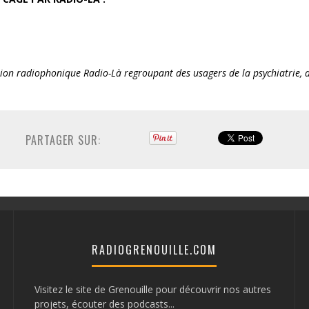
ession radiophonique Radio-Là regroupant des usagers de la psychiatrie, 
PARTAGER SUR:
RADIOGRENOUILLE.COM
Visitez le site de Grenouille pour découvrir nos autres
projets, écouter des podcasts...